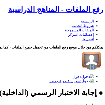
رفع الملفات - المناهج الدراسية
الرئيسية
شروط الخدمة
الملفات المسموحة
إحصائيات المركز
اتصل بنا
يمكنكم من خلال موقع رفع الملفات من تحميل جميع الملفات ، كما يم
دخول
تسجيل عضوية جديده
● إجابة الاختبار الرسمي (الداخلية)5 انجل�... تحميل