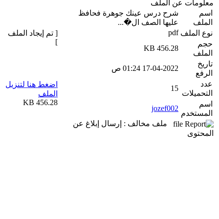
معلومات عن الملف
اسم
شرح درس عينك جوهرة فحافظ
الملف
عليها الصف ال�...
pdf
نوع الملف
[ تم إيجاد الملف
]
حجم
456.28 KB
الملف
تاريخ
17-04-2022 01:24 ص
الرفع
عدد
اضغط هنا لتنزيل
15
التحميلات
الملف
456.28 KB
اسم
jozef002
المستخدم
ملف مخالف : إرسال إبلاغ عن
المحتوى