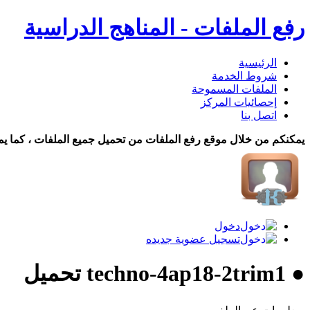
رفع الملفات - المناهج الدراسية
الرئيسية
شروط الخدمة
الملفات المسموحة
إحصائيات المركز
اتصل بنا
يمكنكم من خلال موقع رفع الملفات من تحميل جميع الملفات ، كما يم
دخول
تسجيل عضوية جديده
● techno-4ap18-2trim1 تحميل