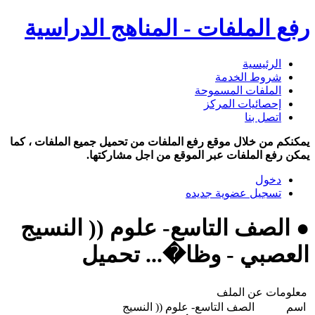
رفع الملفات - المناهج الدراسية
الرئيسية
شروط الخدمة
الملفات المسموحة
إحصائيات المركز
اتصل بنا
يمكنكم من خلال موقع رفع الملفات من تحميل جميع الملفات ، كما
يمكن رفع الملفات عبر الموقع من اجل مشاركتها.
دخول
تسجيل عضوية جديده
● الصف التاسع- علوم (( النسيج
العصبي - وظا�... تحميل
معلومات عن الملف
اسم
الصف التاسع- علوم (( النسيج