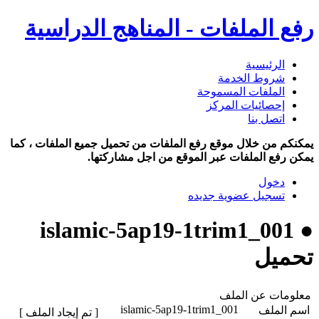
رفع الملفات - المناهج الدراسية
الرئيسية
شروط الخدمة
الملفات المسموحة
إحصائيات المركز
اتصل بنا
يمكنكم من خلال موقع رفع الملفات من تحميل جميع الملفات ، كما
يمكن رفع الملفات عبر الموقع من اجل مشاركتها.
دخول
تسجيل عضوية جديده
● islamic-5ap19-1trim1_001
تحميل
معلومات عن الملف
islamic-5ap19-1trim1_001
اسم الملف
[ تم إيجاد الملف ]