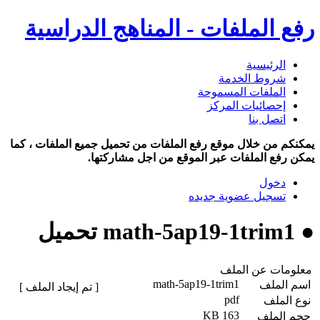
رفع الملفات - المناهج الدراسية
الرئيسية
شروط الخدمة
الملفات المسموحة
إحصائيات المركز
اتصل بنا
يمكنكم من خلال موقع رفع الملفات من تحميل جميع الملفات ، كما
يمكن رفع الملفات عبر الموقع من اجل مشاركتها.
دخول
تسجيل عضوية جديده
● math-5ap19-1trim1 تحميل
معلومات عن الملف
math-5ap19-1trim1
اسم الملف
[ تم إيجاد الملف ]
pdf
نوع الملف
163 KB
حجم الملف