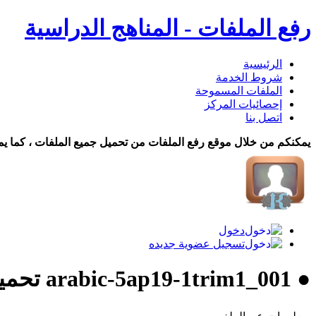
رفع الملفات - المناهج الدراسية
الرئيسية
شروط الخدمة
الملفات المسموحة
إحصائيات المركز
اتصل بنا
يمكنكم من خلال موقع رفع الملفات من تحميل جميع الملفات ، كما يم
دخول
تسجيل عضوية جديده
● arabic-5ap19-1trim1_001 تحميل